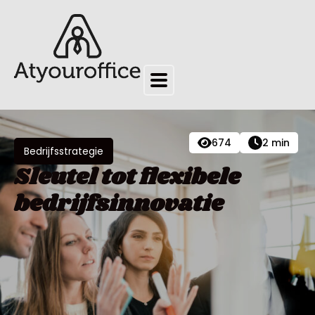
674
2 min
Bedrijfsstrategie
Sleutel tot flexibele
bedrijfsinnovatie