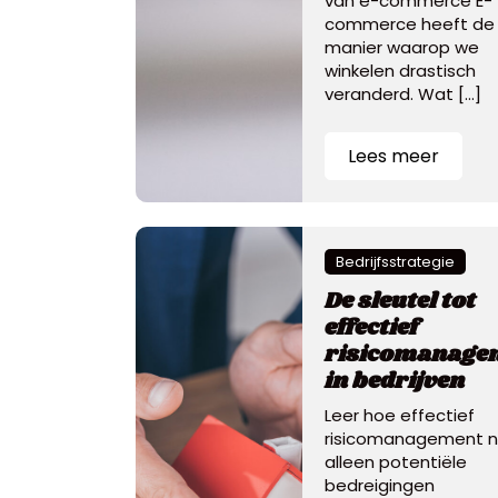
van e-commerce E-
commerce heeft de
manier waarop we
winkelen drastisch
veranderd. Wat […]
Lees meer
Bedrijfsstrategie
De sleutel tot
effectief
risicomanage
in bedrijven
Leer hoe effectief
risicomanagement n
alleen potentiële
bedreigingen