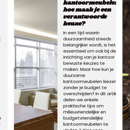
kantoormeubelen:
hoe maak je een
verantwoorde
keuze?
In een tijd waarin
t
duurzaamheid steeds
belangrijker wordt, is het
essentieel om ook bij de
inrichting van je kantoor
bewuste keuzes te
maken. Maar hoe kun je
duurzame
kantoormeubelen kiezen
zonder je budget te
overschrijden? In dit artikel
delen we enkele
praktische tips om
milieuvriendelijke en
e
budgetvriendelijke
t
kantoormeubelen te