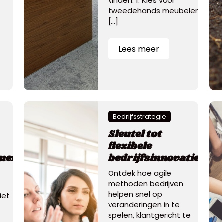
vinden. 1. Kies voor
tweedehands meubelen
[…]
Lees meer
Bedrijfsstrategie
Sleutel tot
flexibele
ment
bedrijfsinnovatie
Ontdek hoe agile
methoden bedrijven
helpen snel op
iet
veranderingen in te
spelen, klantgericht te