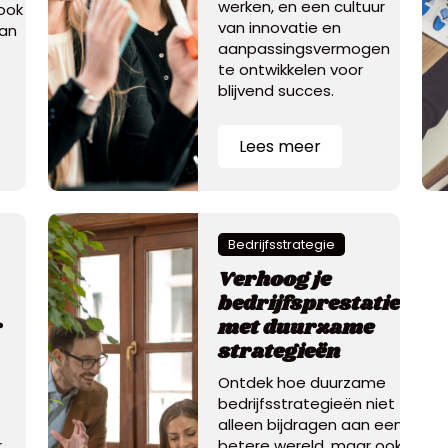
werken, en een cultuur
ook
van innovatie en
kan
aanpassingsvermogen
te ontwikkelen voor
blijvend succes.
Lees meer
Bedrijfsstrategie
Verhoog je
bedrijfsprestaties
r
met duurzame
strategieën
Ontdek hoe duurzame
bedrijfsstrategieën niet
alleen bijdragen aan een
r
betere wereld, maar ook