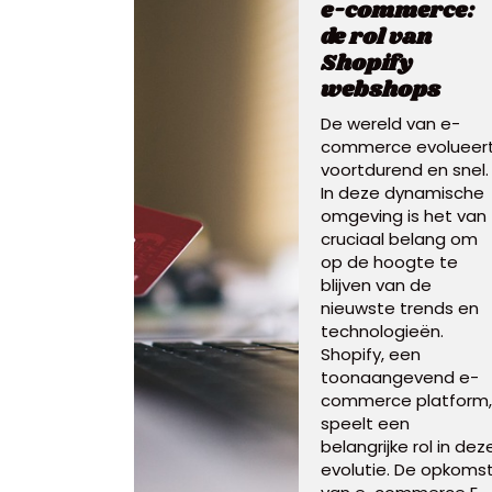
e-commerce:
de rol van
Shopify
webshops
De wereld van e-
commerce evolueer
voortdurend en snel.
In deze dynamische
omgeving is het van
cruciaal belang om
op de hoogte te
blijven van de
nieuwste trends en
technologieën.
Shopify, een
toonaangevend e-
commerce platform,
speelt een
belangrijke rol in dez
evolutie. De opkoms