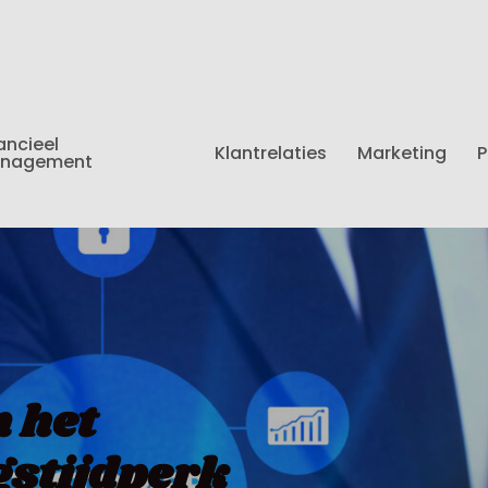
ancieel
Klantrelaties
Marketing
P
nagement
n het
stijdperk