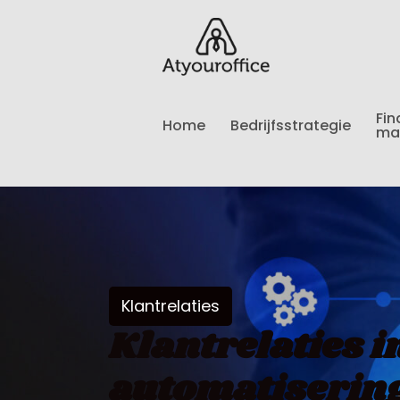
Fin
Home
Bedrijfsstrategie
ma
Klantrelaties
Klantrelaties i
automatisering