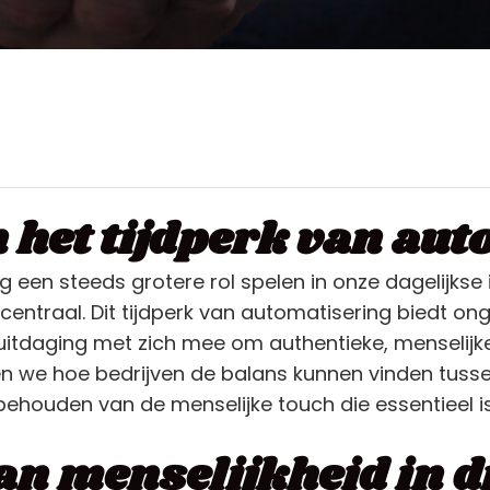
n het tijdperk van au
g een steeds grotere rol spelen in onze dagelijkse 
s centraal. Dit tijdperk van automatisering biedt o
uitdaging met zich mee om authentieke, menselijke
en we hoe bedrijven de balans kunnen vinden tuss
ehouden van de menselijke touch die essentieel i
n menselijkheid in di