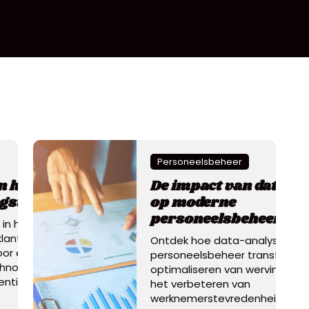
Personeelsbeheer
n het
De impact van data-a
gstijdperk
op moderne
personeelsbeheerstr
in het tijdperk
lantrelaties
Ontdek hoe data-analyse
oor een balans
personeelsbeheer transformee
chnologische
optimaliseren van wervingspr
entiële
het verbeteren van
werknemerstevredenheid en