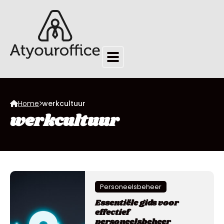
Home
werkcultuur
werkcultuur
Personeelsbeheer
Essentiële gids voor
effectief
personeelsbeheer