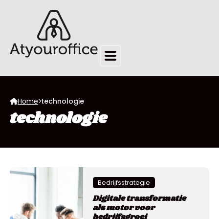
Home
technologie
technologie
Bedrijfsstrategie
Digitale transformatie
als motor voor
bedrijfsgroei