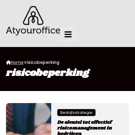
Home
risicobeperking
risicobeperking
Bedrijfsstrategie
De sleutel tot effectief
risicomanagement in
bedrijven