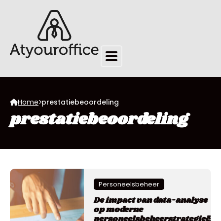
Home
prestatiebeoordeling
prestatiebeoordeling
Personeelsbeheer
De impact van data-analyse
op moderne
personeelsbeheerstrategieën