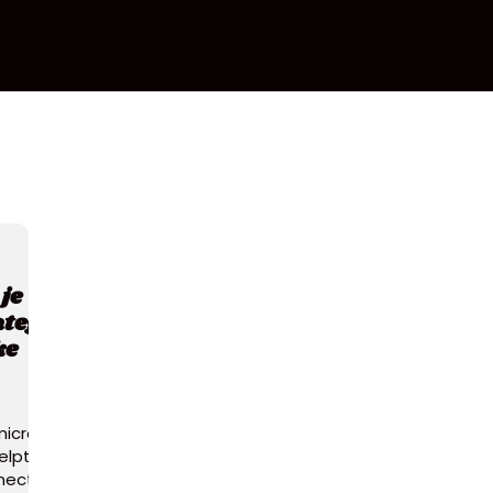
je
tegie
ke
icro-
elpt
necties