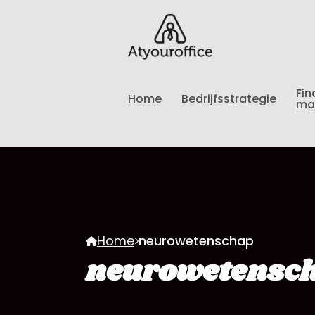
Fin
Home
Bedrijfsstrategie
ma
Home
neurowetenschap
neurowetensc