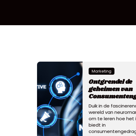
Marketing
Ontgrendel de
geheimen van
Consumenten
Duik in de fascinere
wereld van neuromar
om te leren hoe het 
biedt in
consumentengedrag,