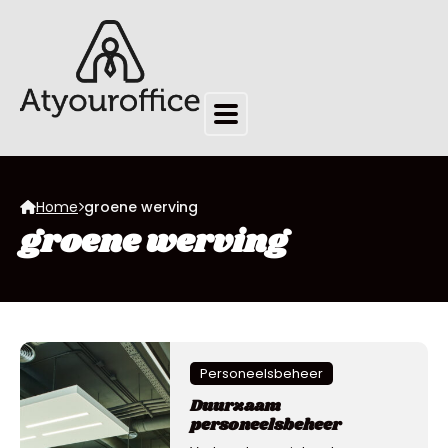
Home
groene werving
groene werving
Personeelsbeheer
Duurzaam
personeelsbeheer