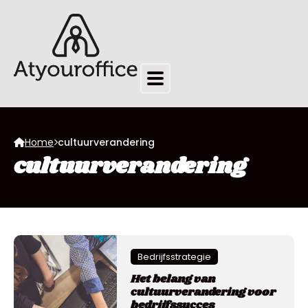
Home
cultuurverandering
cultuurverandering
Bedrijfsstrategie
Het belang van
cultuurverandering voor
bedrijfssucces