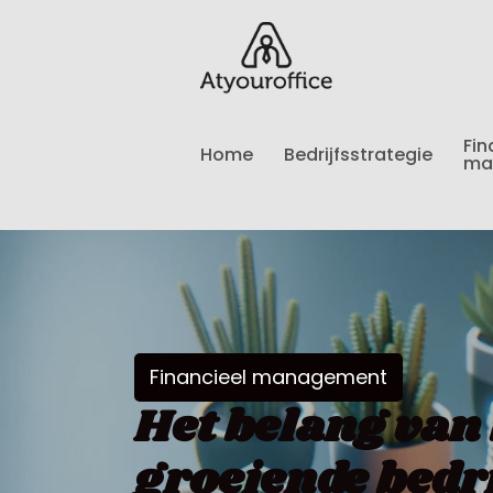
Fin
Home
Bedrijfsstrategie
ma
Financieel management
Het belang van
groeiende bedr