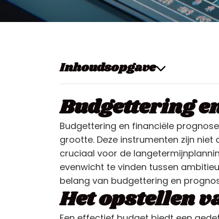
Inhoudsopgave
Budgettering e
Budgettering en financiële prognose
grootte. Deze instrumenten zijn niet 
cruciaal voor de langetermijnplanni
evenwicht te vinden tussen ambitieuze
belang van budgettering en prognos
Het opstellen va
Een effectief budget biedt een gede