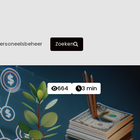
ersoneelsbeheer
Zoeken
664
3 min