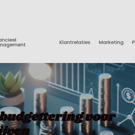
ancieel
Klantrelaties
Marketing
P
nagement
 budgettering voor
ijven