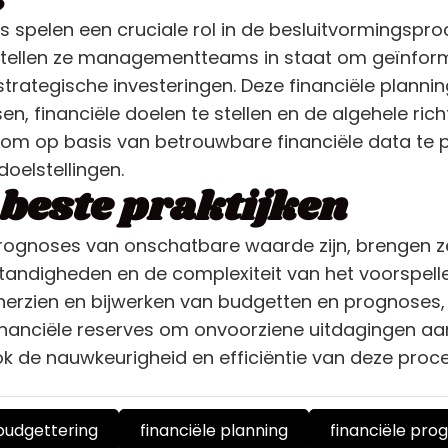
s spelen een cruciale rol in de besluitvormingspro
n, stellen ze managementteams in staat om geïnfo
 strategische investeringen. Deze financiële plan
sen, financiële doelen te stellen en de algehele ric
t om op basis van betrouwbare financiële data te 
doelstellingen.
 beste praktijken
prognoses van onschatbare waarde zijn, brengen z
andigheden en de complexiteit van het voorspelle
herzien en bijwerken van budgetten en prognoses,
nanciële reserves om onvoorziene uitdagingen aan
k de nauwkeurigheid en efficiëntie van deze proc
budgettering
financiële planning
financiële pro