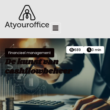
689
3 min
Financieel management
De kunst van
cashflowbeheer